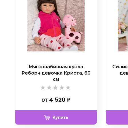
Мягконабивная кукла
Силик
Реборн девочка Криста, 60
дев
см
от
4 520
₽
Купить