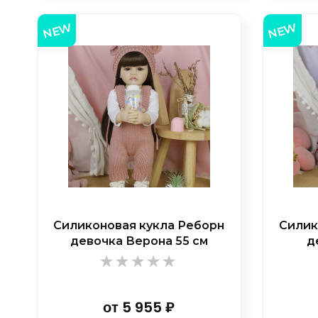
NEW
NEW
Силиконовая кукла Реборн
Силик
девочка Верона 55 см
д
от
5 955
₽