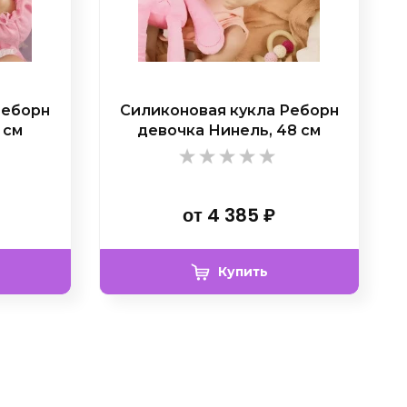
Реборн
Силиконовая кукла Реборн
 см
девочка Нинель, 48 см
от
4 385
₽
Купить