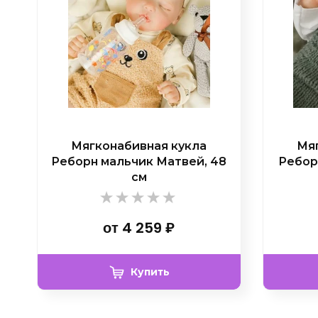
Мягконабивная кукла
Мяг
Реборн мальчик Матвей, 48
Ребор
см
от
4 259
₽
Купить