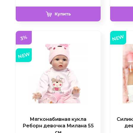
Купить
NEW
3%
NEW
Мягконабивная кукла
Силик
Реборн девочка Милана 55
дев
см