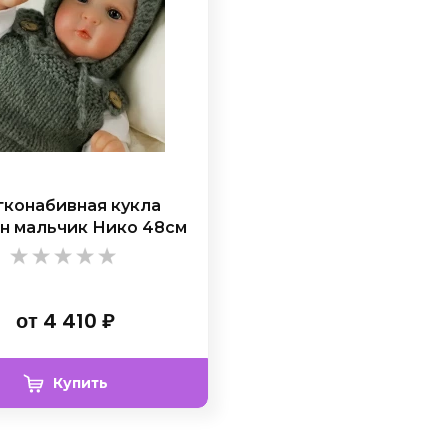
конабивная кукла
н мальчик Нико 48см
от
4 410
₽
Купить