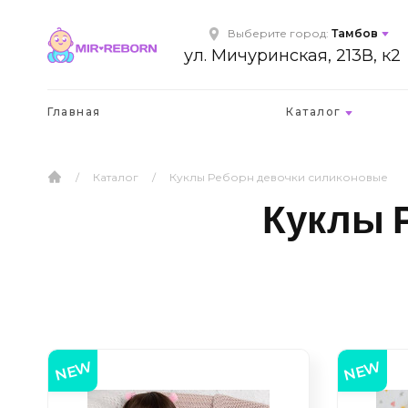
Выберите город:
Тамбов
ул. Мичуринская, 213В, к2
Главная
Каталог
/
Каталог
/
Куклы Реборн девочки силиконовые
Куклы 
NEW
NEW