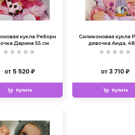
оновая кукла Реборн
Силиконовая кукла 
очка Дарина 55 см
девочка Аида, 48
от
5 520
₽
от
3 710
₽
Купить
Купить