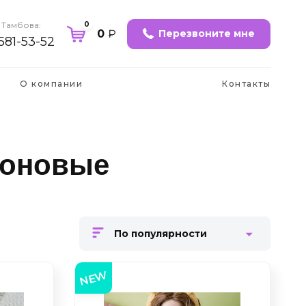
0
 Тамбова:
0
₽
Перезвоните мне
 581-53-52
О компании
Контакты
коновые
По популярности
NEW