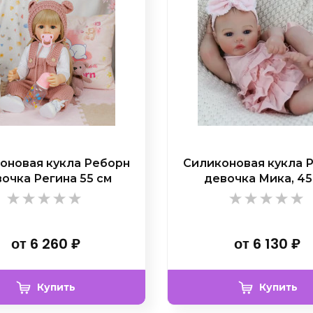
оновая кукла Реборн
Силиконовая кукла 
очка Регина 55 см
девочка Мика, 45
от
6 260
₽
от
6 130
₽
Купить
Купить