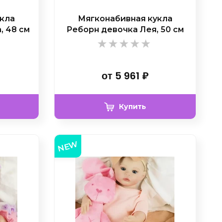
укла
Мягконабивная кукла
, 48 см
Реборн девочка Лея, 50 см
от
5 961
₽
Купить
NEW