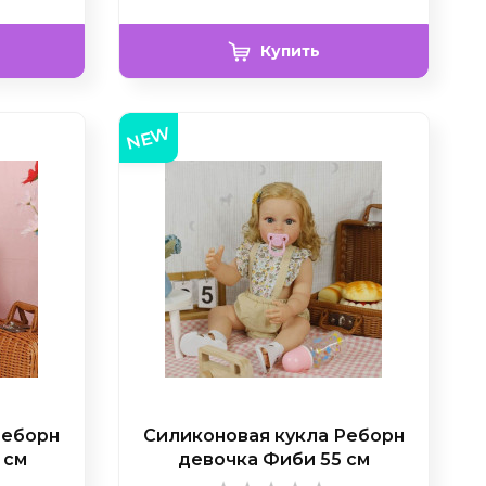
Купить
NEW
Реборн
Силиконовая кукла Реборн
 см
девочка Фиби 55 см