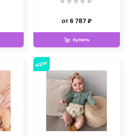
от
6 787
₽
Купить
NEW