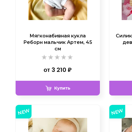
Мягконабивная кукла
Силик
Реборн мальчик Артем, 45
дев
см
от
3 210
₽
Купить
NEW
NEW