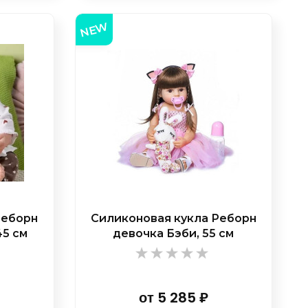
NEW
Реборн
Силиконовая кукла Реборн
45 см
девочка Бэби, 55 см
от
5 285
₽