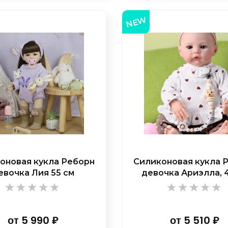
NEW
оновая кукла Реборн
Силиконовая кукла 
евочка Лия 55 см
девочка Ариэлла, 
от
5 990
₽
от
5 510
₽