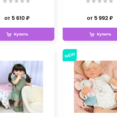
от
5 610
₽
от
5 992
₽
Купить
Купить
NEW