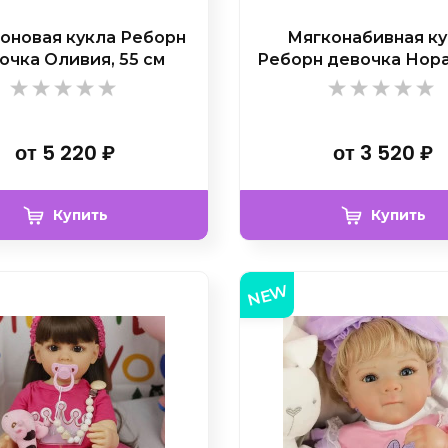
оновая кукла Реборн
Мягконабивная к
очка Оливия, 55 см
Реборн девочка Нора
от
5 220
₽
от
3 520
₽
Купить
Купить
NEW