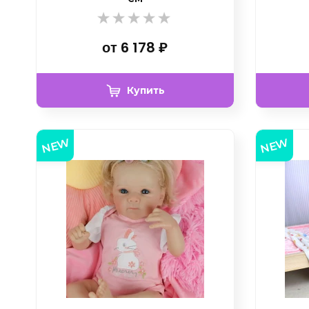
от
6 178
₽
Купить
NEW
NEW