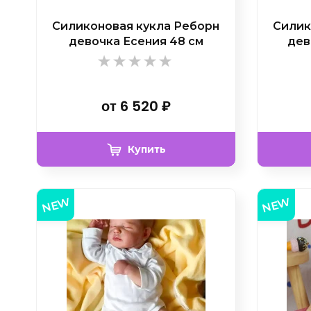
Силиконовая кукла Реборн
Силик
девочка Есения 48 см
дев
от
6 520
₽
Купить
NEW
NEW