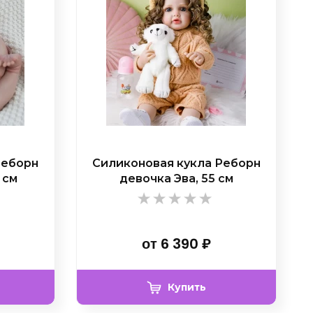
Реборн
Силиконовая кукла Реборн
 см
девочка Эва, 55 см
от
6 390
₽
Купить